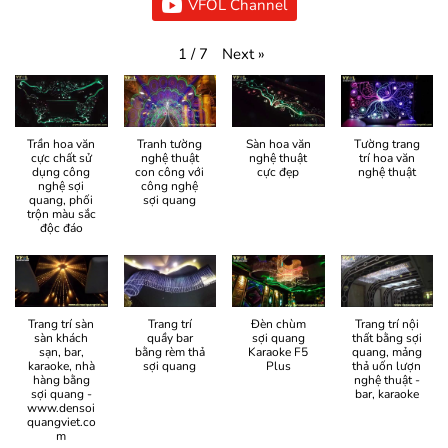
VFOL Channel
Next
»
1
/
7
Trần hoa văn
Tranh tường
Sàn hoa văn
Tường trang
cực chất sử
nghệ thuật
nghệ thuật
trí hoa văn
dụng công
con công với
cực đẹp
nghệ thuật
nghệ sợi
công nghệ
quang, phối
sợi quang
trộn màu sắc
độc đáo
Trang trí sàn
Trang trí
Đèn chùm
Trang trí nội
sàn khách
quầy bar
sợi quang
thất bằng sợi
sạn, bar,
bằng rèm thả
Karaoke F5
quang, mảng
karaoke, nhà
sợi quang
Plus
thả uốn lượn
hàng bằng
nghệ thuật -
sợi quang -
bar, karaoke
www.densoi
quangviet.co
m