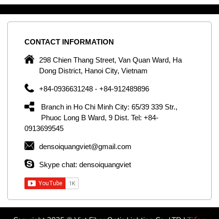
CONTACT
INFORMATION
C
ng
298 Chien Thang Street, Van Quan Ward, Ha
e,
Dong District, Hanoi City, Vietnam
om
+84-0936631248 - +84-912489896
ld
er
Branch in Ho Chi Minh City: 65/39 339 Str.,
ol
Phuoc Long B Ward, 9 Dist. Tel: +84-
0913699545
by
densoiquangviet@gmail.com
ic
Skype chat: densoiquangviet