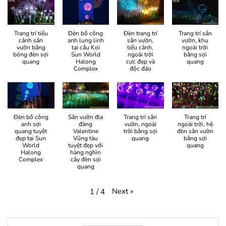
Trang trí tiểu
Đèn bồ công
Đèn trang trí
Trang trí sân
cảnh sân
anh lung linh
sân vườn,
vườn, khu
vườn bằng
tại cầu Koi
tiểu cảnh,
ngoài trời
bóng đèn sợi
Sun World
ngoài trời
bằng sợi
quang
Halong
cực đẹp và
quang
Complex
độc đáo
Đèn bồ công
Sân vườn địa
Trang trí sân
Trang trí
anh sợi
đàng
vườn, ngoài
ngoài trời, hệ
quang tuyệt
Valentine
trời bằng sợi
đèn sân vườn
đẹp tại Sun
Vũng tàu
quang
bằng sợi
World
tuyệt đẹp với
quang
Halong
hàng nghìn
Complex
cây đèn sợi
quang
Next
»
1
/
4