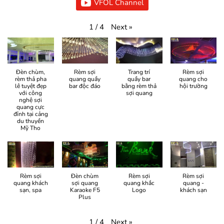
VFOL Channel
Next
»
1
/
4
Đèn chùm,
Rèm sợi
Trang trí
Rèm sợi
rèm thả pha
quang quầy
quầy bar
quang cho
lê tuyệt đẹp
bar độc đáo
bằng rèm thả
hội trường
với công
sợi quang
nghệ sợi
quang cực
đỉnh tại cảng
du thuyền
Mỹ Tho
Rèm sợi
Đèn chùm
Rèm sợi
Rèm sợi
quang khách
sợi quang
quang khắc
quang -
sạn, spa
Karaoke F5
Logo
khách sạn
Plus
Next
»
1
/
4