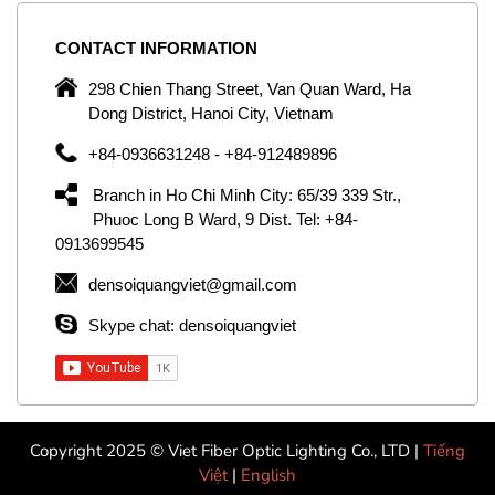
CONTACT
INFORMATION
C
ng
298 Chien Thang Street, Van Quan Ward, Ha
e,
Dong District, Hanoi City, Vietnam
om
+84-0936631248 - +84-912489896
ld
er
Branch in Ho Chi Minh City: 65/39 339 Str.,
ol
Phuoc Long B Ward, 9 Dist. Tel: +84-
0913699545
by
densoiquangviet@gmail.com
ic
Skype chat: densoiquangviet
Copyright 2025 © Viet Fiber Optic Lighting Co., LTD |
Tiếng
Việt
|
English