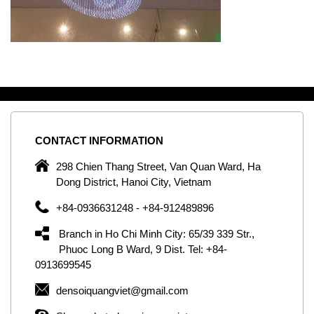
CONTACT
INFORMATION
C
ng
298 Chien Thang Street, Van Quan Ward, Ha
e,
Dong District, Hanoi City, Vietnam
om
+84-0936631248 - +84-912489896
ld
er
Branch in Ho Chi Minh City: 65/39 339 Str.,
ol
Phuoc Long B Ward, 9 Dist. Tel: +84-
0913699545
by
densoiquangviet@gmail.com
ic