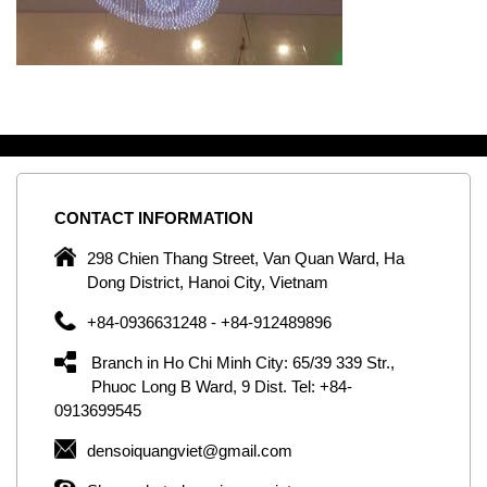
CONTACT
INFORMATION
C
ng
298 Chien Thang Street, Van Quan Ward, Ha
e,
Dong District, Hanoi City, Vietnam
om
+84-0936631248 - +84-912489896
ld
er
Branch in Ho Chi Minh City: 65/39 339 Str.,
ol
Phuoc Long B Ward, 9 Dist. Tel: +84-
0913699545
by
densoiquangviet@gmail.com
ic