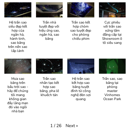
Hệ trần sao
Trần nhà
Trần sao kết
Cực phiêu
siêu đẹp kết
tuyệt đẹp với
hợp chòm
với trần sao
hợp của
hiệu ứng sao,
sao tuyệt đẹp
xứng tầm
ngân hà,
ngân hà, sao
cho phòng
đẳng cấp tại
hành tinh,
băng
chiếu phim
Showroom ô
sao băng
tô siêu sang
trên nền sao
lấp lánh
Mưa sao
Trần sao
Hệ trần sao
Trần sao, sao
băng trên
nhân tạo kết
kết hợp sao
băng tại
bầu trời sao -
hợp sao
băng tuyệt
phòng
hãy để chúng
băng, pha lê
đỉnh từ công
master
tôi mang
khuếch tán
nghệ đèn sợi
Vinhomes
không gian
quang
Ocean Park
đầy lãng mạn
đó vào ngôi
nhà bạn
Next
»
1
/
26