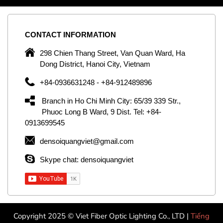
CONTACT
INFORMATION
C
ng
298 Chien Thang Street, Van Quan Ward, Ha
e,
Dong District, Hanoi City, Vietnam
om
+84-0936631248 - +84-912489896
ld
er
Branch in Ho Chi Minh City: 65/39 339 Str.,
ol
Phuoc Long B Ward, 9 Dist. Tel: +84-
0913699545
by
densoiquangviet@gmail.com
ic
Skype chat: densoiquangviet
Copyright 2025 © Viet Fiber Optic Lighting Co., LTD |
Tiếng