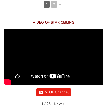
1
2
►
VIDEO OF STAR CEILING
VFOL Channel
Next
»
1
/
26